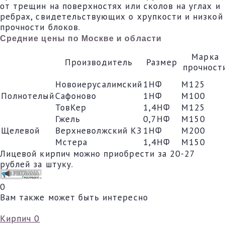
от трещин на поверхностях или сколов на углах и
ребрах, свидетельствующих о хрупкости и низкой
прочности блоков.
Средние цены по Москве и области
Марка
Производитель
Размер
прочност
Новоиерусалимский
1НФ
М125
Полнотелый
Сафоново
1НФ
М100
ТовКер
1,4НФ
М125
Гжель
0,7НФ
М150
Щелевой
Верхневолжский КЗ
1НФ
М200
Мстера
1,4НФ
М150
Лицевой кирпич можно приобрести за 20-27
рублей за штуку.
0
Вам также может быть интересно
Кирпич
0