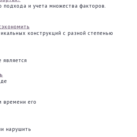
 подхода и учета множества факторов.
 сэкономить
тикальных конструкций с разной степенью
е является
ь
зде
м времени его
ли нарушить