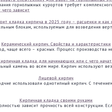
ания горнолыжных курортов требует комплексного
оит кладка кирпича в 2025 году – расценки и как
ельным блокам, используемым для возведения вер
Керамический кирпич. Свойства и характеристики
д, чаще всего – красных. Процесс производства н
Кирпичная кладка для начинающих или с чего начат
льный камень во всем мире. Кирпич используют ве
Лицевой кирпич
одчие использовали однотипный кирпич. С течение
Кирпичная кладка своими руками
олностью зависит прочность всей конструкции. Ес