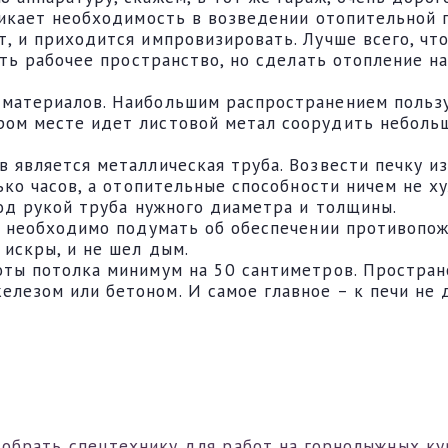
никает необходимость в возведении отопительной 
, и приходится импровизировать. Лучше всего, чт
мить рабочее пространство, но сделать отопление 
материалов. Наибольшим распространением пользу
ом месте идет листовой метал соорудить небольш
 является металлическая труба. Возвести печку из
ько часов, а отопительные способности ничем не х
под рукой труба нужного диаметра и толщины.
, необходимо подумать об обеспечении противопож
 искры, и не шел дым.
оты потолка минимум на 50 сантиметров. Простран
лезом или бетоном. И самое главное – к печи не
добрать спецтехнику для работ на горнолыжных ку