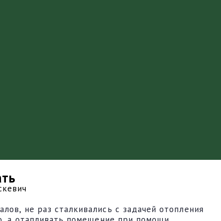
ать
скевич
лов, не раз сталкивались с задачей отопления
го, а отапливать помещение при помощи