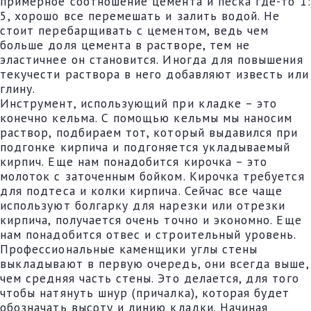
примерное соотношение цемента и песка где-то 1:
5, хорошо все перемешать и залить водой. Не
стоит перебарщивать с цементом, ведь чем
больше доля цемента в растворе, тем не
эластичнее он становится. Иногда для повышения
текучести раствора в него добавляют известь или
глину.
Инструмент, использующий при кладке – это
конечно кельма. С помощью кельмы мы наносим
раствор, подбираем тот, который выдавился при
подгонке кирпича и подгоняется укладываемый
кирпич. Еще нам понадобится кирочка – это
молоток с заточенным бойком. Кирочка требуется
для подтеса и колки кирпича. Сейчас все чаще
используют болгарку для нарезки или отрезки
кирпича, получается очень точно и экономно. Еще
нам понадобится отвес и строительный уровень.
Профессиональные каменщики углы стены
выкладывают в первую очередь, они всегда выше,
чем средняя часть стены. Это делается, для того
чтобы натянуть шнур (причалка), которая будет
обозначать высоту и линию кладки. Начиная