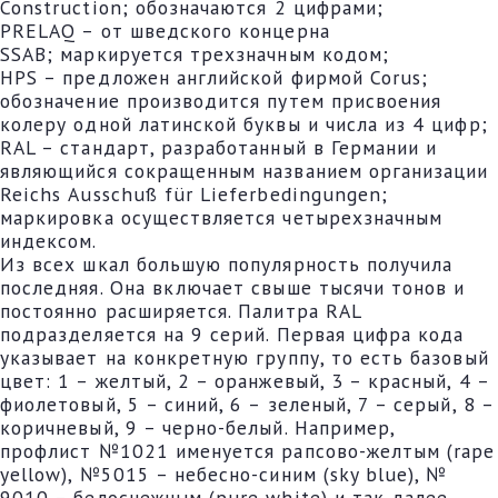
Construction; обозначаются 2 цифрами;
PRELAQ – от шведского концерна
SSAB; маркируется трехзначным кодом;
HPS – предложен английской фирмой Corus;
обозначение производится путем присвоения
колеру одной латинской буквы и числа из 4 цифр;
RAL – стандарт, разработанный в Германии и
являющийся сокращенным названием организации
Reichs Аusschuß für Lieferbedingungen;
маркировка осуществляется четырехзначным
индексом.
Из всех шкал большую популярность получила
последняя. Она включает свыше тысячи тонов и
постоянно расширяется. Палитра RAL
подразделяется на 9 серий. Первая цифра кода
указывает на конкретную группу, то есть базовый
цвет: 1 – желтый, 2 – оранжевый, 3 – красный, 4 –
фиолетовый, 5 – синий, 6 – зеленый, 7 – серый, 8 –
коричневый, 9 – черно-белый. Например,
профлист №1021 именуется рапсово-желтым (rape
yellow), №5015 – небесно-синим (sky blue), №
9010 – белоснежным (pure white) и так далее.