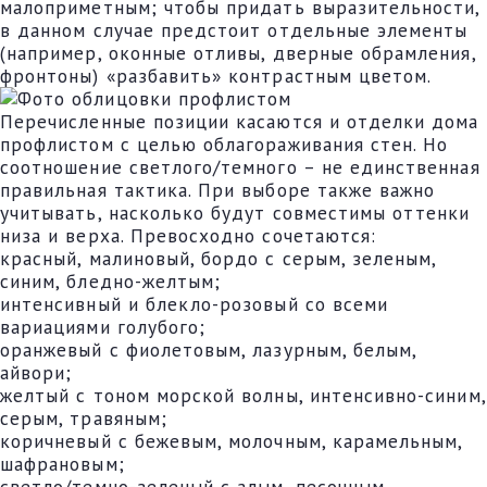
малоприметным; чтобы придать выразительности,
в данном случае предстоит отдельные элементы
(например, оконные отливы, дверные обрамления,
фронтоны) «разбавить» контрастным цветом.
Перечисленные позиции касаются и отделки дома
профлистом с целью облагораживания стен. Но
соотношение светлого/темного – не единственная
правильная тактика. При выборе также важно
учитывать, насколько будут совместимы оттенки
низа и верха. Превосходно сочетаются:
красный, малиновый, бордо с серым, зеленым,
синим, бледно-желтым;
интенсивный и блекло-розовый со всеми
вариациями голубого;
оранжевый с фиолетовым, лазурным, белым,
айвори;
желтый с тоном морской волны, интенсивно-синим,
серым, травяным;
коричневый с бежевым, молочным, карамельным,
шафрановым;
светло/темно-зеленый с алым, песочным,