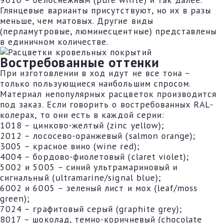
Глянцевые варианты присутствуют, но их в разы
меньше, чем матовых. Другие виды
(перламутровые, люминесцентные) представлены
в единичном количестве.
Востребованные оттенки
При изготовлении в ход идут не все тона –
только пользующиеся наибольшим спросом.
Материал непопулярных расцветок производится
под заказ. Если говорить о востребованных RAL-
колерах, то они есть в каждой серии:
1018 – цинково-желтый (zinc yellow);
2012 – лососево-оранжевый (salmon orange);
3005 – красное вино (wine red);
4004 – бордово-фиолетовый (claret violet);
5002 и 5005 – синий ультрамариновый и
сигнальный (ultramarine/signal blue);
6002 и 6005 – зеленый лист и мох (leaf/moss
green);
7024 – графитовый серый (graphite grey);
8017 – шоколад, темно-коричневый (chocolate