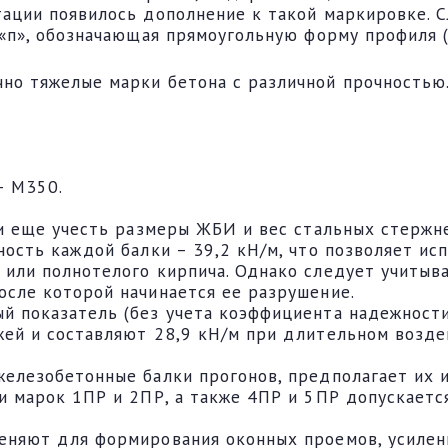
тации появилось дополнение к такой маркировке. 
 «п», обозначающая прямоугольную форму профиля (
но тяжелые марки бетона с различной прочностью
;
– М350.
ли еще учесть размеры ЖБИ и вес стальных стержн
ность каждой балки – 39,2 кН/м, что позволяет ис
или полнотелого кирпича. Однако следует учитыват
осле которой начинается ее разрушение.
й показатель (без учета коэффициента надежности
жей и составляют 28,9 кН/м при длительном возде
железобетонные балки прогонов, предполагает их 
и марок 1ПР и 2ПР, а также 4ПР и 5ПР допускаетс
еняют для формирования оконных проемов, усилени