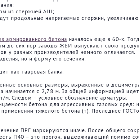
ания:
м из стержней AIII;
дут продольные напрягаемые стержни, увеличиваю
из армированного бетона
началось еще в 60-х. Тог
рым до сих пор заводы ЖБИ выпускают свою продук
ов у разных производителей немного отличается.
делия, но и форму его сечения:
дит как тавровая балка.
енные основные размеры, выраженные в дециметра
а начинается с 2,78 м. За общей информацией идет
т/м. Следом – условное обозначение арматуры.
цаемости бетона для агрессивных газовых сред: но
применении тяжелого бетона (т). Последнее ГОСТо
ечения ПРГ маркируются иначе. После общего сок
 есть П40 – это прогон, выдерживающий помимо со