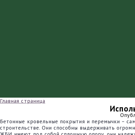
Главная страница
Испол
Опуб
Бетонные кровельные покрытия и перемычки – сам
строительстве. Они способны выдерживать огромн
ЖБИ имеют под собой сплошную опору, они надежны