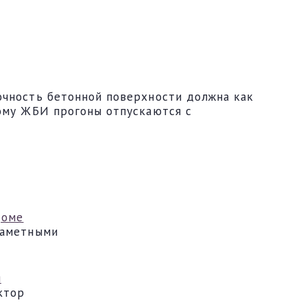
очность бетонной поверхности должна как
тому ЖБИ прогоны отпускаются с
доме
заметными
я
ктор