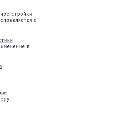
мире стройки
 справляется с
стики
рименение в
а
ние
еру.