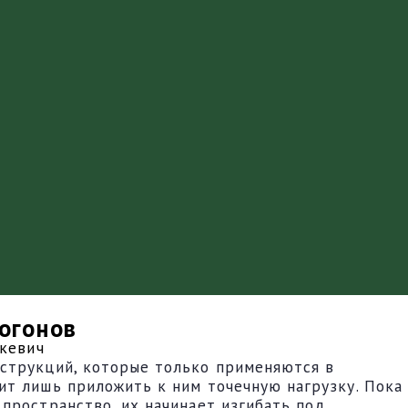
огонов
кевич
нструкций, которые только применяются в
ит лишь приложить к ним точечную нагрузку. Пока
пространство, их начинает изгибать под