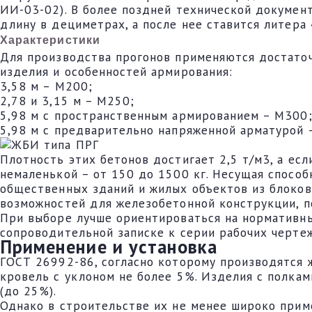
ИИ-03-02). В более поздней технической докумен
длину в дециметрах, а после нее ставится литера
Характеристики
Для производства прогонов применяются достаточ
изделия и особенностей армирования:
3,58 м – М200;
2,78 и 3,15 м – М250;
5,98 м с пространственным армированием – М300
5,98 м с предварительно напряженной арматурой 
Плотность этих бетонов достигает 2,5 т/м3, а ес
немаленькой – от 150 до 1500 кг. Несущая способ
общественных зданий и жилых объектов из блоков 
возможностей для железобетонной конструкции, п
При выборе лучше ориентироваться на нормативны
сопроводительной записке к серии рабочих черте
Применение и установка
ГОСТ 26992-86, согласно которому производятся 
кровель с уклоном не более 5%. Изделия с полкам
(до 25%).
Однако в строительстве их не менее широко прим