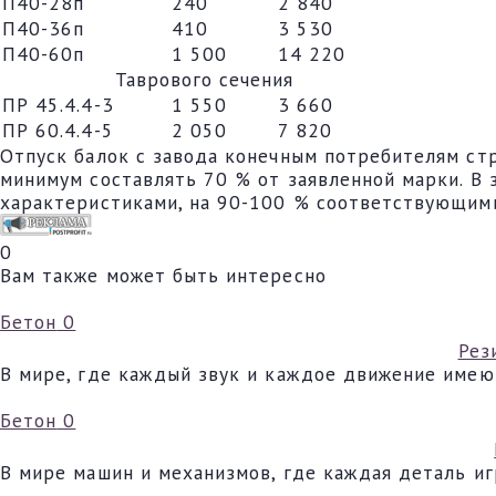
П40-28п
240
2 840
П40-36п
410
3 530
П40-60п
1 500
14 220
Таврового сечения
ПР 45.4.4-3
1 550
3 660
ПР 60.4.4-5
2 050
7 820
Отпуск балок с завода конечным потребителям ст
минимум составлять 70 % от заявленной марки. В
характеристиками, на 90-100 % соответствующим
0
Вам также может быть интересно
Бетон
0
Рез
В мире, где каждый звук и каждое движение имею
Бетон
0
В мире машин и механизмов, где каждая деталь и