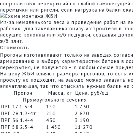
опор плитных перекрытий со слабой самонесущей 
перемычки или ригели, если нагрузка на балки ок
Из-за немаленького веса и проведения работ на 
рабочих: два такелажника внизу и строители в зо
несущие колонны или ж/б подушки, создавая допо
ж/б плит.
Стоимость
Прогоны изготавливают только на заводах согласн
армированию и выбору характеристик бетона в соо
перекрытия, не получится – в любом случае придет
На цену ЖБИ влияют размеры прогонов, то есть и
проекту не подходят, на заводе можно заказать 
впечатляющая, так что отыскать нужные балки не 
Прогон
Масса, кг
Цена, руб/ед
Прямоугольного сечения
ПРГ 17.1.3-4
150
1 730
ПРГ 28.1.3-4т
250
2 870
ПРГ 36.1.4-4
430
3 190
ПРГ 58.2.5-4
1 450
11 270