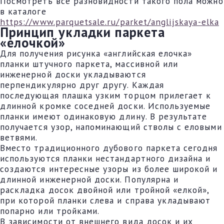
Посмотреть все разновидности такого пола можно
в каталоге
https://www.parquetsale.ru/parket/anglijskaya-elka
Принцип укладки паркета
«елочкой»
Для получения рисунка «английская елочка»
планки штучного паркета, массивной или
инженерной доски укладываются
перпендикулярно друг другу. Каждая
последующая плашка узким торцом прилегает к
длинной кромке соседней доски. Используемые
планки имеют одинаковую длину. В результате
получается узор, напоминающий стволы с еловыми
ветвями.
Вместо традиционного дубового паркета сегодня
используются планки нестандартного дизайна и
создаются интересные узоры из более широкой и
длинной инженерной доски. Популярна и
раскладка досок двойной или тройной «елкой»,
при которой планки слева и справа укладывают
попарно или тройками.
В зависимости от внешнего вида досок и их