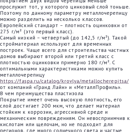
покрытием двух видов черепицы меньше
прослужит тот, у которого цинковый слой тоньше.
Поэтому по данному параметру металлочерепицу
можно разделить на несколько классов.
Европейский стандарт – плотность оцинковки от
275 г/м² (это первый класс).
Самый низкий – четвертый (до 142,5 г/м²). Такой
стройматериал используют для временных
построек. Чаще всего для строительства частных
домов выбирают второй или третий класс с
плотностью оцинковки примерно 180 г/м². С
оптимальными характеристиками можно купить
металлочерепицу
https://faspa.ru/catalog/krovlya/metallocherepitsa/
от компаний «Гранд Лайн» и «МеталлПрофиль».
В чем преимущества пластизола
Покрытие имеет очень высокую плотность, его
слой достигает 200 мкм, что делает материал
стойким к коррозии, агрессивной среде и
механическим повреждениям. Он невосприимчив к
кислотам или щелочам, но не подходит для
регионов, где много солнечного света и частые