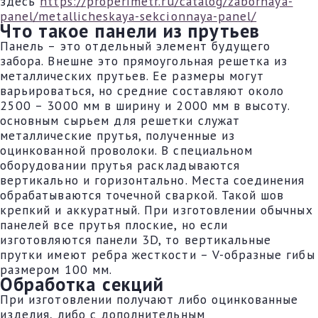
здесь
https://properimetr.ru/catalog/zabornaya-
panel/metallicheskaya-sekcionnaya-panel/
Что такое панели из прутьев
Панель – это отдельный элемент будущего
забора. Внешне это прямоугольная решетка из
металлических прутьев. Ее размеры могут
варьироваться, но средние составляют около
2500 – 3000 мм в ширину и 2000 мм в высоту.
основным сырьем для решетки служат
металлические прутья, полученные из
оцинкованной проволоки. В специальном
оборудовании прутья раскладываются
вертикально и горизонтально. Места соединения
обрабатываются точечной сваркой. Такой шов
крепкий и аккуратный. При изготовлении обычных
панелей все прутья плоские, но если
изготовляются панели 3D, то вертикальные
прутки имеют ребра жесткости – V-образные гибы
размером 100 мм.
Обработка секций
При изготовлении получают либо оцинкованные
изделия, либо с дополнительным