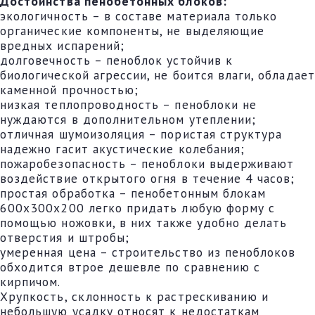
Достоинства пенобетонных блоков:
экологичность – в составе материала только
органические компоненты, не выделяющие
вредных испарений;
долговечность – пеноблок устойчив к
биологической агрессии, не боится влаги, обладает
каменной прочностью;
низкая теплопроводность – пеноблоки не
нуждаются в дополнительном утеплении;
отличная шумоизоляция – пористая структура
надежно гасит акустические колебания;
пожаробезопасность – пеноблоки выдерживают
воздействие открытого огня в течение 4 часов;
простая обработка – пенобетонным блокам
600х300х200 легко придать любую форму с
помощью ножовки, в них также удобно делать
отверстия и штробы;
умеренная цена – строительство из пеноблоков
обходится втрое дешевле по сравнению с
кирпичом.
Хрупкость, склонность к растрескиванию и
небольшую усадку относят к недостаткам