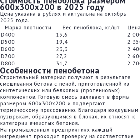
Стоимость пеноблока размером
600х300х200 в 2025 году
Цена указана в рублях и актуальна на октябрь
2025 года.
Марка плотности
Вес пеноблока, кг/шт
Цена
D400
15,6
2 00
D500
19,4
2 35
D600
23,3
2 40
D700
27,2
2 60
D800
31,7
2 70
Особенности пенобетона
Строительный материал получают в результате
смешивания бетона с пеной, приготовленной из
синтетических или белковых (протеиновых)
компонентов. Готовую смесь заливают в формы
размером 600х300х200 и подвергают
термическому прессованию. Благодаря воздушным
пузырькам, образующимся в блоках, их относят к
категории ячеистых бетонов.
На промышленных предприятиях каждый
ингредиент проходит проверку на соответствие