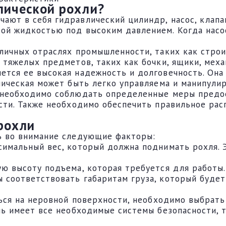
лической рохли?
ют в себя гидравлический цилиндр, насос, клапан
ой жидкостью под высоким давлением. Когда насо
зличных отраслях промышленности, таких как стро
 тяжелых предметов, таких как бочки, ящики, меха
ется ее высокая надежность и долговечность. Она
лическая может быть легко управляема и манипули
й необходимо соблюдать определенные меры предо
сти. Также необходимо обеспечить правильное рас
рохли
ь во внимание следующие факторы:
симальный вес, который должна поднимать рохля. 
ую высоту подъема, которая требуется для работ
 соответствовать габаритам груза, который будет
ться на неровной поверхности, необходимо выбрат
ль имеет все необходимые системы безопасности, 