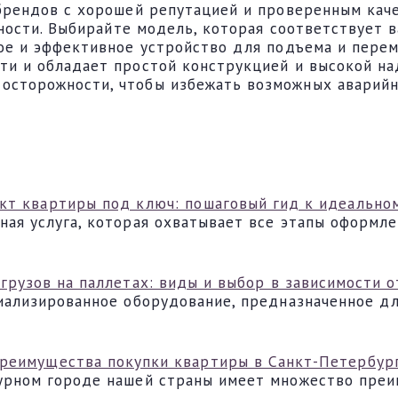
 брендов с хорошей репутацией и проверенным кач
асности. Выбирайте модель, которая соответствует
ное и эффективное устройство для подъема и пере
ти и обладает простой конструкцией и высокой на
осторожности, чтобы избежать возможных аварийн
кт квартиры под ключ: пошаговый гид к идеально
ная услуга, которая охватывает все этапы оформл
грузов на паллетах: виды и выбор в зависимости 
циализированное оборудование, предназначенное д
реимущества покупки квартиры в Санкт-Петербур
урном городе нашей страны имеет множество преи