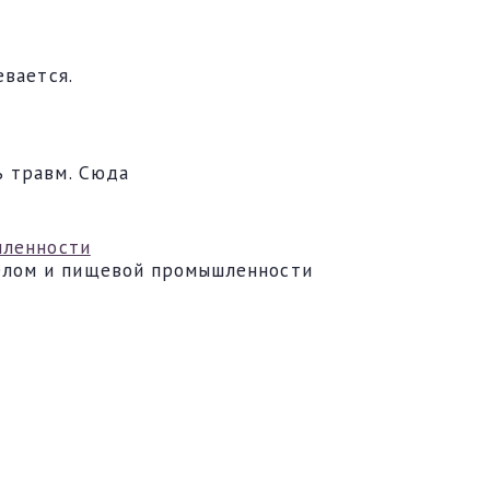
евается.
ь травм. Сюда
шленности
елом и пищевой промышленности