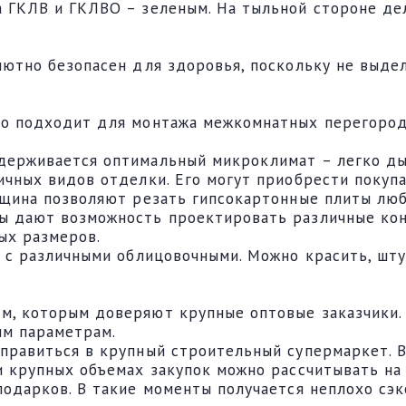
 ГКЛВ и ГКЛВО – зеленым. На тыльной стороне де
лютно безопасен для здоровья, поскольку не выде
но подходит для монтажа межкомнатных перегород
держивается оптимальный микроклимат – легко ды
ичных видов отделки. Его могут приобрести покуп
лщина позволяют резать гипсокартонные плиты люб
ы дают возможность проектировать различные кон
ых размеров.
 с различными облицовочными. Можно красить, шту
, которым доверяют крупные оптовые заказчики. Э
ым параметрам.
правиться в крупный строительный супермаркет. В
и крупных объемах закупок можно рассчитывать на
подарков. В такие моменты получается неплохо сэ