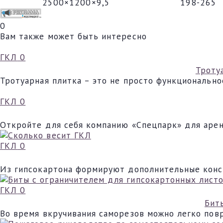
2500×1200×9,5
198-265
0
Вам также может быть интересно
ГКЛ
0
Троту
Тротуарная плитка – это не просто функциональн
ГКЛ
0
Откройте для себя компанию «Спецпарк» для арен
ГКЛ
0
Из гипсокартона формируют дополнительные конс
ГКЛ
0
Бит
Во время вкручивания саморезов можно легко повр