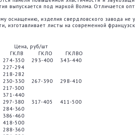
тия выпускается под маркой Волма. Отличается оп
ому оснащению, изделия свердловского завода не 
ти, изготавливает листы на современной французск
Цена, руб/шт
ГКЛВ
ГКЛО
ГКЛВО
274-350
293-400
343-440
227-294
218-282
230-330
267-390
298-410
217-300
371-440
297-380
317-405
411-500
284-360
386-460
418-500
288-360