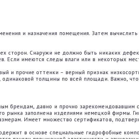
менения и назначения помещения. Затем вычислить
ех сторон. Снаружи не должно быть никаких дефек
ев. Если имеются следы влаги или в некоторых ме
вый и прочие оттенки – верный признак низкосорт
, одинаковой толщины по всей площади. Важно, чт
ым брендам, давно и прочно зарекомендовавшим с
го рынка заполнена изделиями немецкой фирмы. Ги
азмерам. Имеет множество сертификатов, подтвер
содержит в основе специальные гидрофобные комп
ются панели повышенной эластичности и звукозащи