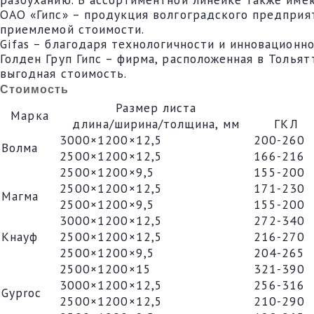
ОАО «Гипс» – продукция волгоградского предприя
приемлемой стоимости.
Gifas – благодаря технологичности и инновационн
Голден Груп Гипс – фирма, расположенная в Тольят
выгодная стоимость.
Стоимость
Размер листа
Марка
длина/ширина/толщина, мм
ГКЛ
3000×1200×12,5
200-260
Волма
2500×1200×12,5
166-216
2500×1200×9,5
155-200
2500×1200×12,5
171-230
Магма
2500×1200×9,5
155-200
3000×1200×12,5
272-340
Кнауф
2500×1200×12,5
216-270
2500×1200×9,5
204-265
2500×1200×15
321-390
3000×1200×12,5
256-316
Gyproc
2500×1200×12,5
210-290