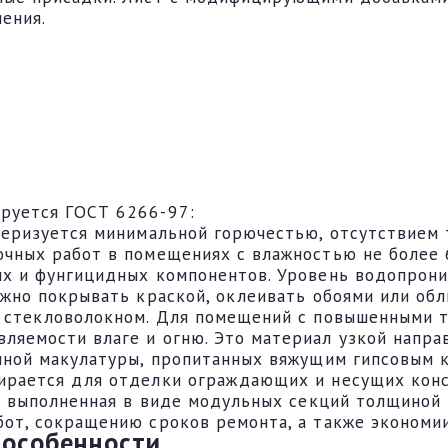
ения.
руется ГОСТ 6266-97:
теризуется минимальной горючестью, отсутствием 
очных работ в помещениях с влажностью не более 
ых и фунгицидных компонентов. Уровень водопрон
ожно покрывать краской, оклеивать обоями или об
й стекловолокном. Для помещений с повышенными 
ляемости влаге и огню. Это материал узкой напра
енной макулатуры, пропитанных вяжущим гипсовым 
ирается для отделки ограждающих и несущих конс
а, выполненная в виде модульных секций толщиной 
бот, сокращению сроков ремонта, а также экономи
 особенности