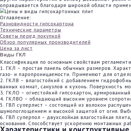
оправдывается благодаря широкой области примен
Оглавление:
Разновидности гипсокартона
Технические параметры
Советы перед покупкой
Обзор популярных производителей
Цена за лист
Виды ГКЛ
Классификация по основным свойствам регламенти
1. ГКЛ – простая панель обычных размеров. Харак
газо- и паропроницаемости. Применяют для отдел
2. ГКЛВ – влагостойкий с добавлением гидрофобн
ванных комнат, санузлов и кухонь. Поверхность м
3. ГКЛО – огнестойкий гипсокартон, армированны
4. ГКЛВО – обладающий высоким уровнем сопротив
5. ГВЛ суперлист – состоящий из волокон распуш
шумопоглощением и высокой защитой от огня. Выб
6. ГВЛ суперпол – двухслойная влагостойкая плит
основания. Способствует ускорению монтажных ра
Характеристики и конструктивные