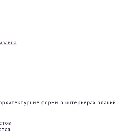
изайна
архитектурные формы в интерьерах зданий.
стов
ются