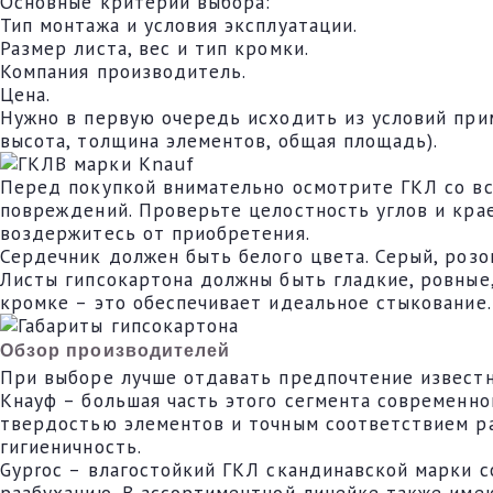
Основные критерии выбора:
Тип монтажа и условия эксплуатации.
Размер листа, вес и тип кромки.
Компания производитель.
Цена.
Нужно в первую очередь исходить из условий при
высота, толщина элементов, общая площадь).
Перед покупкой внимательно осмотрите ГКЛ со вс
повреждений. Проверьте целостность углов и кра
воздержитесь от приобретения.
Сердечник должен быть белого цвета. Серый, розо
Листы гипсокартона должны быть гладкие, ровные
кромке – это обеспечивает идеальное стыкование.
Обзор производителей
При выборе лучше отдавать предпочтение известн
Кнауф – большая часть этого сегмента современно
твердостью элементов и точным соответствием р
гигиеничность.
Gyproc – влагостойкий ГКЛ скандинавской марки 
разбуханию. В ассортиментной линейке также име