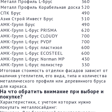
Металл Профиль L-брус
360
Металл Профиль Корабельная доска
520
СПК Брус
490
Азия Строй Инвест Брус
510
АМК-Групп Брус
490
АМК-Групп L-брус PRISMA
620
АМК-Групп L-брус CLOUDY
700
АМК-Групп L-брус PVDF
700
АМК-Групп L-брус пластизол
600
АМК-Групп L-брус ECOSTEEL
600
АМК-Групп L-брус Norman MP
430
АМК-Групп L-брус полиэстер
330
Итоговая стоимость отделки фасадов зависит от
наличия утеплителя, его вида, типа и количества
металлического профиля или деревянного бруса
для каркаса.
На что обратить внимание при выборе и
покупке?
Характеристики, с учетом которых нужно
покупать металлосайдинг: