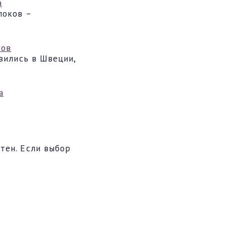
а
локов –
ков
явились в Швеции,
а
тен. Если выбор