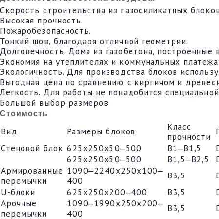
Скорость строительства из газосиликатных блоков 
Высокая прочность.
Пожаробезопасность.
Тонкий шов, благодаря отличной геометрии.
Долговечность. Дома из газобетона, построенные 
Экономия на утеплителях и коммунальных платежах
Экологичность. Для производства блоков использ
Выгодная цена по сравнению с кирпичом и древеси
Легкость. Для работы не понадобится специальной
Большой выбор размеров.
Стоимость
Класс
Вид
Размеры блоков
прочности
Стеновой блок
625х250х50‒500
В1‒В1,5
625х250х50‒500
В1,5‒В2,5
Армированные
1090‒2240х250х100‒
В3,5
перемычки
400
U-блоки
625х250х200‒400
В3,5
Арочные
1090‒1990х250х200‒
В3,5
перемычки
400