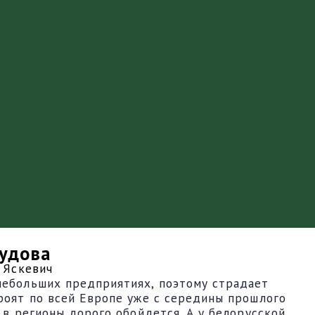
будова
 Яскевич
 небольших предприятиях, поэтому страдает
троят по всей Европе уже с середины прошлого
 в регионы дорого обойдется. А у белорусской