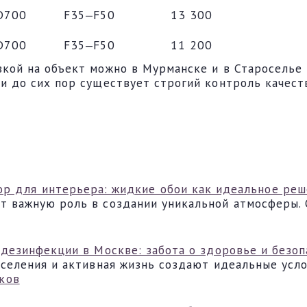
D700
F35‒F50
13 300
D700
F35‒F50
11 200
кой на объект можно в Мурманске и в Староселье 
и до сих пор существует строгий контроль качеств
р для интерьера: жидкие обои как идеальное ре
т важную роль в создании уникальной атмосферы.
 дезинфекции в Москве: забота о здоровье и безоп
аселения и активная жизнь создают идеальные усл