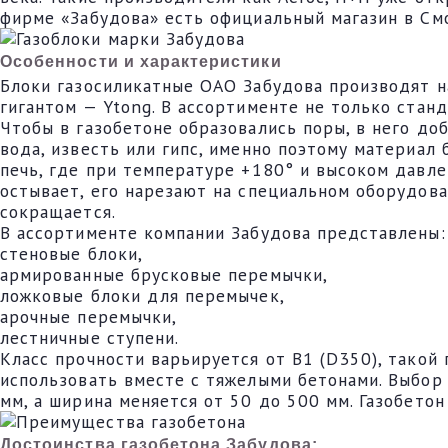
фирме «Забудова» есть официальный магазин в Смо
Особенности и характеристики
Блоки газосиликатные ОАО Забудова производят на
гигантом — Ytong. В ассортименте не только стан
Чтобы в газобетоне образовались поры, в него до
вода, известь или гипс, именно поэтому материал
печь, где при температуре +180° и высоком давле
остывает, его нарезают на специальном оборудова
сокращается.
В ассортименте компании Забудова представлены:
стеновые блоки,
армированные брусковые перемычки,
ложковые блоки для перемычек,
арочные перемычки,
лестничные ступени.
Класс прочности варьируется от B1 (D350), такой
использовать вместе с тяжелыми бетонами. Выбор 
мм, а ширина меняется от 50 до 500 мм. Газобето
Достоинства газобетона Забудова: