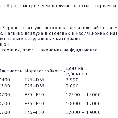
в 8 раз быстрее, чем в случае работы с кирпичом.
в Европе стоят уже несколько десятилетий без изм
. Наличие воздуха в стеновых и изоляционных мат
уют только натуральные материалы.
ной.
 техники, плюс — экономия на фундаменте.
Цена на
Плотность
Морозостойкость
кубометр
D400
F25‒D35
2 990
D500
F25‒D35
3 090
D700
F35‒F50
12500 ‒ 15000
D700
F35‒F50
10000 ‒ 12000
D700
F35‒F50
12000 ‒ 14000