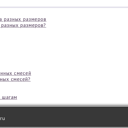
 разных размеров?
нных смесей?
о шагам
.ru