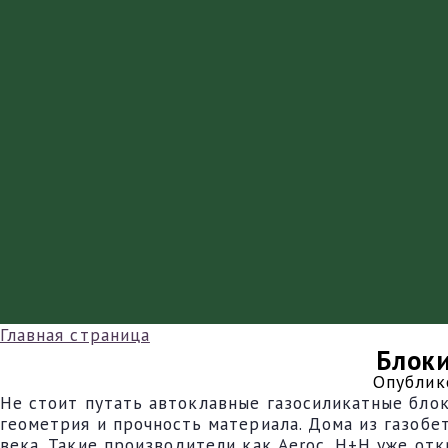
Главная страница
Блоки
Опублик
Не стоит путать автоклавные газосиликатные бло
геометрия и прочность материала. Дома из газобе
века. Такие производители как Aeroc, H+H уже отк