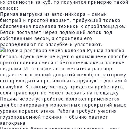
их стоимости за куб, то получится примерно такой
список:
Прямая выгрузка из авто-миксера – самый
быстрый и простой вариант, требующий только
обеспечения подъезда техники к стройплощадке.
Бетон поступает через подающий лоток под
собственным весом, а строители его
распределяют по опалубке и уплотняют.
Ручная заливка
бетона. Здесь речь не идет о «домашнем» способе
приготовления смеси в бетономешалке и заливке
ведрами. Из того же автосмесителя раствор
подается в длинный дощатый желоб, по которому
его приходится проталкивать вручную – до самой
опалубки. К такому методу придется прибегнуть,
если транспорт не может заехать на площадку.
Подача через устройство колокол применяется
для бетонирования монолитных перекрытий выше
уровня первого этажа. Работа требует участия
грузоподъемной техники – обычно хватает
автокрана.
Нагнетание бетона специальным насосом – при