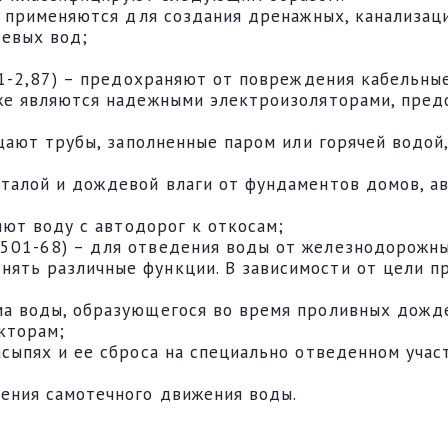
 – применяются для создания дренажных, канализац
девых вод;
6.1-2,87) – предохраняют от повреждения кабельны
кже являются надежными электроизоляторами, пре
ищают трубы, заполненные паром или горячей водой,
талой и дождевой влаги от фундаментов домов, ав
ляют воду с автодорог к откосам;
501-68) – для отведения воды от железнодорожны
ять различные функции. В зависимости от цели пр
ма воды, образующегося во время проливных дожд
кторам;
асыпях и ее сброса на специально отведенном уча
ения самотечного движения воды.