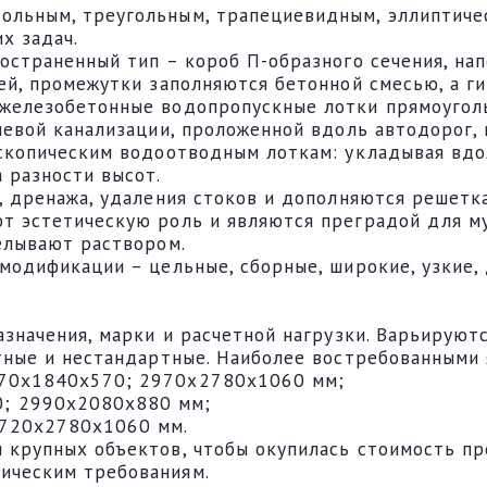
ольным, треугольным, трапециевидным, эллиптиче
х задач.
ространенный тип – короб П-образного сечения, н
ей, промежутки заполняются бетонной смесью, а г
железобетонные водопропускные лотки прямоуголь
невой канализации, проложенной вдоль автодорог,
скопическим водоотводным лоткам: укладывая вдол
 разности высот.
, дренажа, удаления стоков и дополняются решетка
т эстетическую роль и являются преградой для му
елывают раствором.
модификации – цельные, сборные, широкие, узкие,
значения, марки и расчетной нагрузки. Варьируютс
ртные и нестандартные. Наиболее востребованными
970х1840х570; 2970х2780х1060 мм;
0; 2990х2080х880 мм;
 720х2780х1060 мм.
 крупных объектов, чтобы окупилась стоимость пр
ическим требованиям.