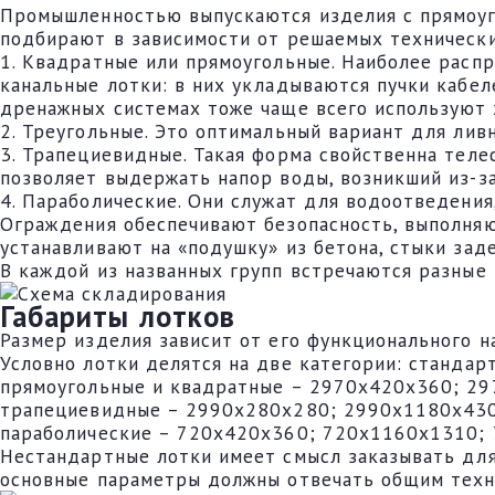
Промышленностью выпускаются изделия с прямоуг
подбирают в зависимости от решаемых технически
1. Квадратные или прямоугольные. Наиболее расп
канальные лотки: в них укладываются пучки кабел
дренажных системах тоже чаще всего используют 
2. Треугольные. Это оптимальный вариант для лив
3. Трапециевидные. Такая форма свойственна теле
позволяет выдержать напор воды, возникший из-за
4. Параболические. Они служат для водоотведения
Ограждения обеспечивают безопасность, выполняю
устанавливают на «подушку» из бетона, стыки зад
В каждой из названных групп встречаются разные 
Габариты лотков
Размер изделия зависит от его функционального на
Условно лотки делятся на две категории: станда
прямоугольные и квадратные – 2970х420х360; 2
трапециевидные – 2990х280х280; 2990х1180х43
параболические – 720х420х360; 720х1160х1310;
Нестандартные лотки имеет смысл заказывать для
основные параметры должны отвечать общим техн