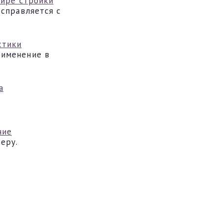
мире стройки
 справляется с
стики
рименение в
а
ние
еру.