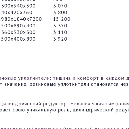
2300х540х300
3 070
740х420х360
3 800
2980х1840х7200
15 200
1500х890х400
3 350
2360х530х300
3 110
1500х400х800
3 920
иновые уплотнители: тишина и комфорт в каждом 
т значение, резиновые уплотнители становятся не
Цилиндрический редуктор: механическая симфони
грает свою уникальную роль, цилиндрический реду