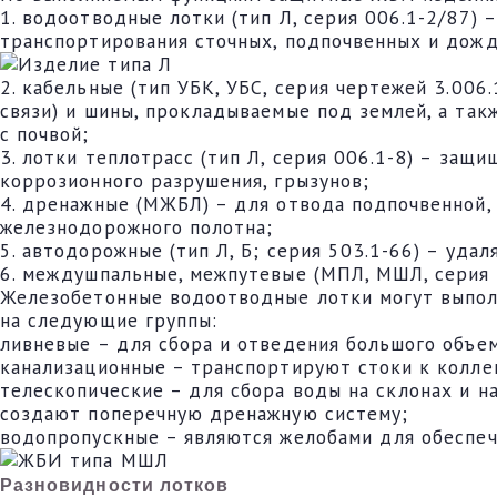
1. водоотводные лотки (тип Л, серия 006.1-2/87)
транспортирования сточных, подпочвенных и дож
2. кабельные (тип УБК, УБС, серия чертежей 3.00
связи) и шины, прокладываемые под землей, а та
с почвой;
3. лотки теплотрасс (тип Л, серия 006.1-8) – защ
коррозионного разрушения, грызунов;
4. дренажные (МЖБЛ) – для отвода подпочвенной, 
железнодорожного полотна;
5. автодорожные (тип Л, Б; серия 503.1-66) – уда
6. междушпальные, межпутевые (МПЛ, МШЛ, серия 
Железобетонные водоотводные лотки могут выполн
на следующие группы:
ливневые – для сбора и отведения большого объе
канализационные – транспортируют стоки к колле
телескопические – для сбора воды на склонах и н
создают поперечную дренажную систему;
водопропускные – являются желобами для обеспеч
Разновидности лотков