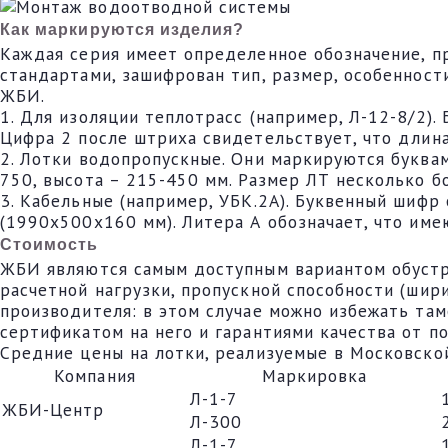
Как маркируются изделия?
Каждая серия имеет определенное обозначение, п
стандартами, зашифрован тип, размер, особенност
ЖБИ.
1. Для изоляции теплотрасс (например, Л-12-8/2). 
Цифра 2 после штриха свидетельствует, что длина 
2. Лотки водопропускные. Они маркируются буквам
750, высота – 215-450 мм. Размер ЛТ несколько б
3. Кабельные (например, УБК.2А). Буквенный шифр
(1990х500х160 мм). Литера А обозначает, что име
Стоимость
ЖБИ являются самым доступным вариантом обустро
расчетной нагрузки, пропускной способности (шир
производителя: в этом случае можно избежать там
сертификатом на него и гарантиями качества от п
Средние цены на лотки, реализуемые в Московской
Компания
Маркировка
Л-1-7
ЖБИ-Центр
Л-300
Л-1-7