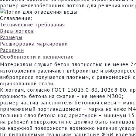
размер железобетонных лотков для решения конк
Оглавление:
Технические требования
Виды лотков
Размеры
Расшифровка маркировки
Расценки
Особенности и назначение
Материалом служит бетон плотностью не менее 2400
изготовления различают вибролитые и вибропрессо
вибропрессе получается плотным, с равномерной 
оцинкованной стали.
К лоткам, согласно ГОСТ 13015.0-83, 10268-80, 
прочность бетона на сжатие – не менее М300;
размер частиц заполнителя бетонной смеси – мак
применяемый портландцемент – марка не ниже М4
толщина слоя бетона над арматурой – минимум 15
на рабочей поверхности не должно быть наплывов 
на наружной поверхности возможно наличие усадо
По выполняемым функциям защитные ЖБИ изделия