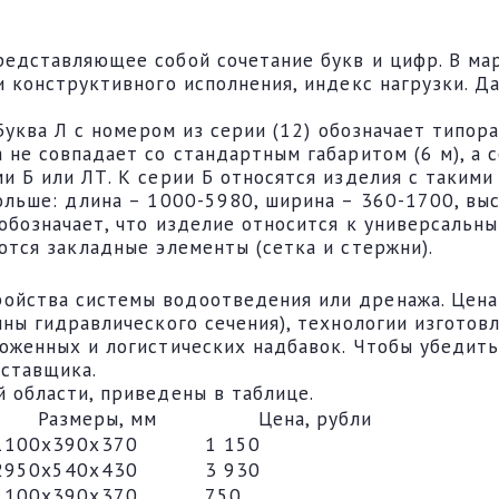
редставляющее собой сочетание букв и цифр. В м
и конструктивного исполнения, индекс нагрузки. 
Буква Л с номером из серии (12) обозначает типора
не совпадает со стандартным габаритом (6 м), а с
и Б или ЛТ. К серии Б относятся изделия с такими
ольше: длина – 1000-5980, ширина – 360-1700, выс
 обозначает, что изделие относится к универсальн
ются закладные элементы (сетка и стержни).
йства системы водоотведения или дренажа. Цена 
ины гидравлического сечения), технологии изгото
оженных и логистических надбавок. Чтобы убедитьс
оставщика.
 области, приведены в таблице.
Размеры, мм
Цена, рубли
1100х390х370
1 150
2950х540х430
3 930
1100х390х370
750