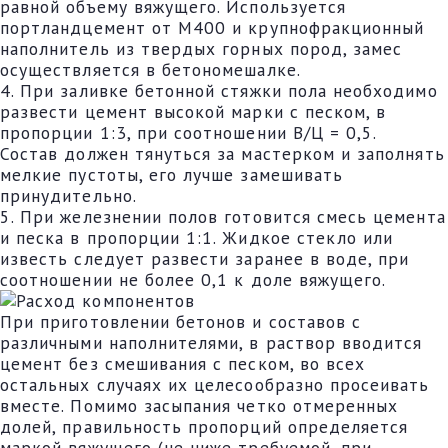
равной объему вяжущего. Используется
портландцемент от М400 и крупнофракционный
наполнитель из твердых горных пород, замес
осуществляется в бетономешалке.
4. При заливке бетонной стяжки пола необходимо
развести цемент высокой марки с песком, в
пропорции 1:3, при соотношении В/Ц = 0,5.
Состав должен тянуться за мастерком и заполнять
мелкие пустоты, его лучше замешивать
принудительно.
5. При железнении полов готовится смесь цемента
и песка в пропорции 1:1. Жидкое стекло или
известь следует развести заранее в воде, при
соотношении не более 0,1 к доле вяжущего.
При приготовлении бетонов и составов с
различными наполнителями, в раствор вводится
цемент без смешивания с песком, во всех
остальных случаях их целесообразно просеивать
вместе. Помимо засыпания четко отмеренных
долей, правильность пропорций определяется
маркой вяжущего (не ниже требуемой, при