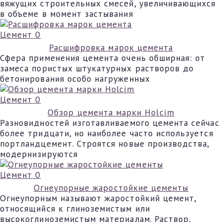
вяжущих строительных смесей, увеличивающихся
в объеме в момент застывания
Цемент
0
Расшифровка марок цемента
Сфера применения цемента очень обширная: от
замеса пористых штукатурных растворов до
бетонирования особо нагруженных
Цемент
0
Обзор цемента марки Holcim
Разновидностей изготавливаемого цемента сейчас
более тридцати, но наиболее часто используется
портландцемент. Строятся новые производства,
модернизируются
Цемент
0
Огнеупорные жаростойкие цементы
Огнеупорным называют жаростойкий цемент,
относящийся к глиноземистым или
высокоглиноземистым материалам. Раствор,