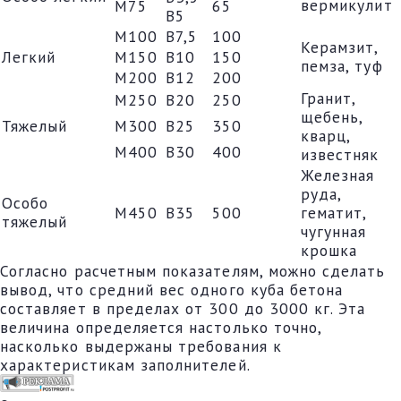
вермикулит
М75
65
В5
М100
В7,5
100
Керамзит,
Легкий
М150
В10
150
пемза, туф
М200
В12
200
Гранит,
М250
В20
250
щебень,
Тяжелый
М300
В25
350
кварц,
М400
В30
400
известняк
Железная
руда,
Особо
М450
В35
500
гематит,
тяжелый
чугунная
крошка
Согласно расчетным показателям, можно сделать
вывод, что средний вес одного куба бетона
составляет в пределах от 300 до 3000 кг. Эта
величина определяется настолько точно,
насколько выдержаны требования к
характеристикам заполнителей.