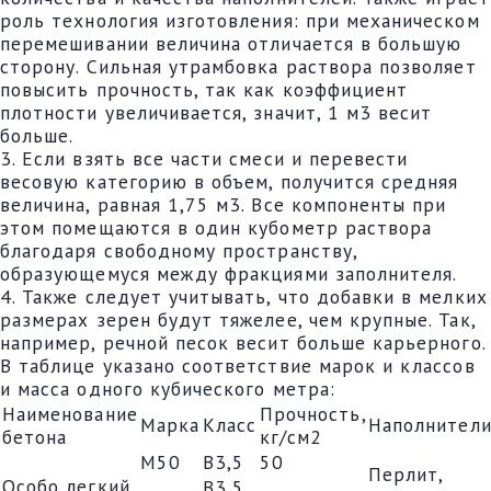
роль технология изготовления: при механическом
перемешивании величина отличается в большую
сторону. Сильная утрамбовка раствора позволяет
повысить прочность, так как коэффициент
плотности увеличивается, значит, 1 м3 весит
больше.
3. Если взять все части смеси и перевести
весовую категорию в объем, получится средняя
величина, равная 1,75 м3. Все компоненты при
этом помещаются в один кубометр раствора
благодаря свободному пространству,
образующемуся между фракциями заполнителя.
4. Также следует учитывать, что добавки в мелких
размерах зерен будут тяжелее, чем крупные. Так,
например, речной песок весит больше карьерного.
В таблице указано соответствие марок и классов
и масса одного кубического метра:
Наименование
Прочность,
Марка
Класс
Наполнител
бетона
кг/см2
М50
В3,5
50
Перлит,
Особо легкий
В3,5