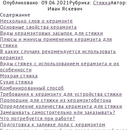
Опубликовано:
09.06.2021
Рубрика:
Стяжка
Автор:
Иван Яскевич
Содержание
Несколько слов о керамзите
Основные свойства керамзита
Виды керамзитовых засыпок для стяжки
Плюсы и минусы применения керамзита для
стяжки
В каких случаях рекомендуется использовать
керамзит
Виды стяжек с использованием керамзита и их
особенности
Мокрая стяжка
Сухая стяжка
Комбинированный способ
Требования к керамзиту для устройства стяжки
Пропорции для стяжки из керамзитобетона
Определение количества керамзита для стяжки
Замешивать самостоятельно или заказывать?
Что потребуется при работе?
Подготовка к заливке пола с керамзитом