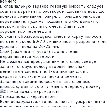
немного.
В специальную заранее готовую емкость следует
ссыпать керамзит с раствором, добавить воду до
полного смачивания гранул, с помощью миксера
перемешать, туда же подсыпать либо цемент с
песком, либо покупную смесь. Опять все
хорошенько перемешать.
Уложить образовавшуюся смесь в карту полосой
по стене около 60-70 см шириной и разровнять до
уровня от пола на 20-25 мм.
Слой (влажный и густой) вдоль стены
выравнивается мастерком.
Не дожидаясь просушки нижнего слоя, следует
залить готовую полосу вторым песчано-
цементным слоем, т. е. 1-ый нижний слой с
керамзитом, 2-ой – из песка и цемента.
Заполнять такими полосами в два слоя всю
площадь, двигаясь от стены к дверному проему.
Стяжка пола с керамзитом
Если обнаружатся, что появляются пузырьки, ямки
и провалы, то их надо заполнить раствором.