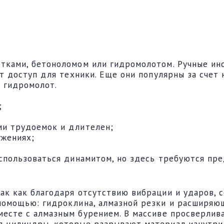
тками, бетоноломом или гидромолотом. Ручные ин
ет доступ для техники. Еще они популярны за сче
я гидромолот.
;
ми трудоемок и длителен;
ужениях;
спользоваться динамитом, но здесь требуются пре
к как благодаря отсутствию вибрации и ударов, с
помощью: гидроклина, алмазной резки и расширяю
месте с алмазным бурением. В массиве просверлив
 цилиндры, которые разрывают материал изнутри.