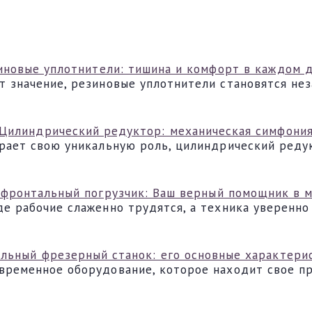
иновые уплотнители: тишина и комфорт в каждом 
т значение, резиновые уплотнители становятся не
Цилиндрический редуктор: механическая симфони
грает свою уникальную роль, цилиндрический реду
фронтальный погрузчик: Ваш верный помощник в 
е рабочие слаженно трудятся, а техника уверенно
льный фрезерный станок: его основные характери
временное оборудование, которое находит свое п