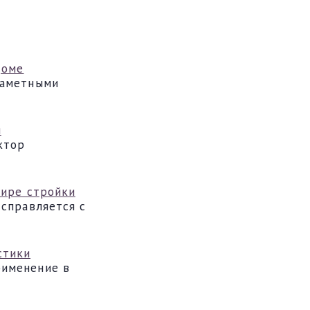
доме
заметными
я
ктор
мире стройки
 справляется с
стики
рименение в