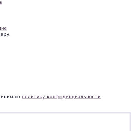
а
ние
еру.
ринимаю
политику конфиденциальности
.