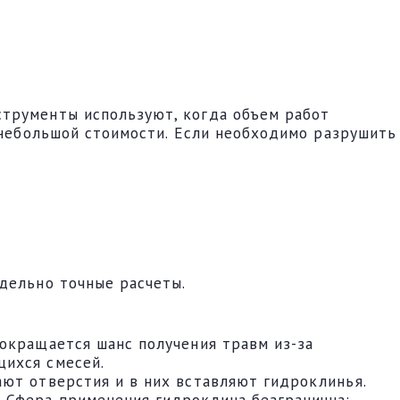
струменты используют, когда объем работ
т небольшой стоимости. Если необходимо разрушить
дельно точные расчеты.
окращается шанс получения травм из-за
щихся смесей.
ают отверстия и в них вставляют гидроклинья.
 Сфера применения гидроклина безгранична: