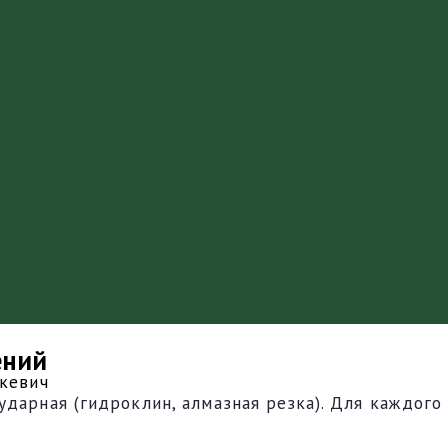
ений
кевич
дарная (гидроклин, алмазная резка). Для каждого