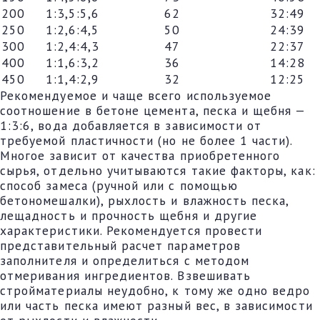
200
1:3,5:5,6
62
32:49
250
1:2,6:4,5
50
24:39
300
1:2,4:4,3
47
22:37
400
1:1,6:3,2
36
14:28
450
1:1,4:2,9
32
12:25
Рекомендуемое и чаще всего используемое
соотношение в бетоне цемента, песка и щебня —
1:3:6, вода добавляется в зависимости от
требуемой пластичности (но не более 1 части).
Многое зависит от качества приобретенного
сырья, отдельно учитываются такие факторы, как:
способ замеса (ручной или с помощью
бетономешалки), рыхлость и влажность песка,
лещадность и прочность щебня и другие
характеристики. Рекомендуется провести
представительный расчет параметров
заполнителя и определиться с методом
отмеривания ингредиентов. Взвешивать
стройматериалы неудобно, к тому же одно ведро
или часть песка имеют разный вес, в зависимости