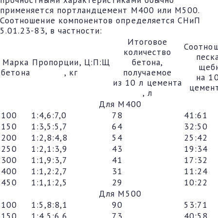
применяется портландцемент М400 или М500.
Соотношение компонентов определяется СНиП
5.01.23-83, в частности:
Итоговое
Соотно
количество
песк
Марка
Пропорции, Ц:П:Щ
бетона,
щеб
бетона
, кг
получаемое
на 1
из 10 л цемента
цемент
, л
Для М400
100
1:4,6:7,0
78
41:61
150
1:3,5:5,7
64
32:50
200
1:2,8:4,8
54
25:42
250
1:2,1:3,9
43
19:34
300
1:1,9:3,7
41
17:32
400
1:1,2:2,7
31
11:24
450
1:1,1:2,5
29
10:22
Для М500
100
1:5,8:8,1
90
53:71
150
1:4,5:6,6
73
40:58