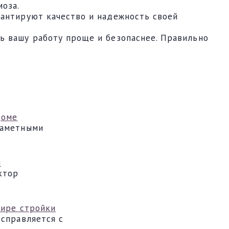
моза.
рантируют качество и надежность своей
ь вашу работу проще и безопаснее. Правильно
доме
заметными
я
ктор
мире стройки
 справляется с