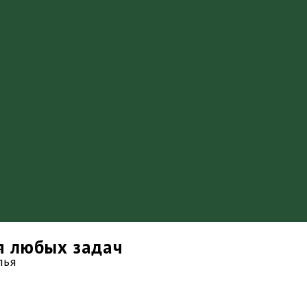
я любых задач
лья