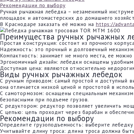
Рекомендации по выбору
Ручная рычажная лебедка – незаменимый инструме
площадок и автомастерских до домашнего хозяйс
В Краснодаре заказать её можно на
https://advant
Преимущества ручных рычажных л
Простая конструкция: состоит из прочного корпуса
Надежность: это прочный и долговечный механизм,
Компактность: занимает не много места, ее можно
Эргономичный дизайн: лебедки оснащены удобным
Доступная цена: являются относительно недороги
Виды ручных рычажных лебедок
С ручным приводом: самый простой и доступный ви
она отличается низкой ценой и простотой в исполь
С самотормозом: оснащены специальным механизмо
безопасными при подъеме грузов.
С редуктором: редуктор позволяет увеличить мощ
С цепью: цепь проходит через барабан и обеспечи
Рекомендации по выбору
Определите грузоподъемность: выберите лебедку 
Учитывайте длину троса: длина троса должна быть