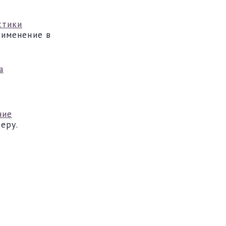
стики
рименение в
а
ние
еру.