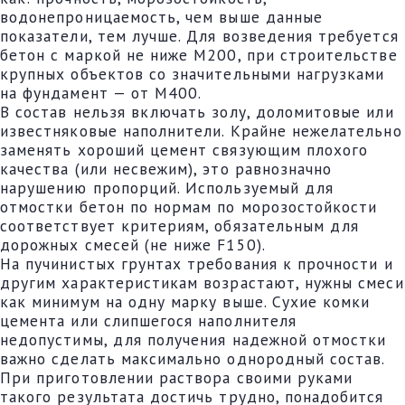
водонепроницаемость, чем выше данные
показатели, тем лучше. Для возведения требуется
бетон с маркой не ниже М200, при строительстве
крупных объектов со значительными нагрузками
на фундамент — от М400.
В состав нельзя включать золу, доломитовые или
известняковые наполнители. Крайне нежелательно
заменять хороший цемент связующим плохого
качества (или несвежим), это равнозначно
нарушению пропорций. Используемый для
отмостки бетон по нормам по морозостойкости
соответствует критериям, обязательным для
дорожных смесей (не ниже F150).
На пучинистых грунтах требования к прочности и
другим характеристикам возрастают, нужны смеси
как минимум на одну марку выше. Сухие комки
цемента или слипшегося наполнителя
недопустимы, для получения надежной отмостки
важно сделать максимально однородный состав.
При приготовлении раствора своими руками
такого результата достичь трудно, понадобится