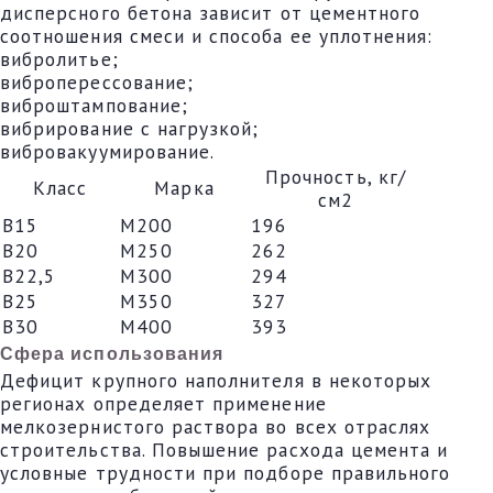
дисперсного бетона зависит от цементного
соотношения смеси и способа ее уплотнения:
вибролитье;
виброперессование;
виброштампование;
вибрирование с нагрузкой;
вибровакуумирование.
Прочность, кг/
Класс
Марка
см2
В15
М200
196
В20
М250
262
В22,5
М300
294
В25
М350
327
В30
М400
393
Сфера использования
Дефицит крупного наполнителя в некоторых
регионах определяет применение
мелкозернистого раствора во всех отраслях
строительства. Повышение расхода цемента и
условные трудности при подборе правильного