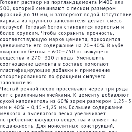
Готовят раствор из портландцемента М400 или
500, который смешивают с песком размером
фракций до 10 мм, и затворяют водой. Отсутствие
каркаса из крупного заполнителя делает смесь
ползучей. Готовый бетон становится пористым и
более хрупким. Чтобы сохранить прочность,
соответствующую марке цемента, приходится
увеличивать его содержание на 20–40%. В кубе
«жирного» бетона – 600–750 кг вяжущего
вещества и 270–320 л воды. Уменьшить
соотношение цемента в составе помогают
пластифицирующие добавки и применение
отсортированного по фракциям сыпучего
заполнителя.
Чистый речной песок просеивают через три ряда
сит с различными ячейками. К цементу добавляют
сухой наполнитель из 60% зерен размером 1,25–5
мм и 40% – 0,15–1,25 мм. Большее содержание
мелкого и пылеватого песка увеличивает
потребление вяжущего вещества и влияет на
подвижность. Для монолитных конструкций,
которые не требуют тонкого исполнения, как