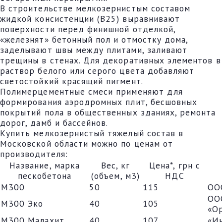
В строительстве мелкозернистым составом
жидкой консистенции (В25) выравнивают
поверхности перед финишной отделкой,
«железнят» бетонный пол и отмостку дома,
заделывают швы между плитами, заливают
трещины в стенах. Для декоративных элементов в
раствор белого или серого цвета добавляют
светостойкий красящий пигмент.
Полимерцементные смеси применяют для
формирования аэродромных плит, бесшовных
покрытий пола в общественных зданиях, ремонта
дорог, дамб и бассейнов.
Купить мелкозернистый тяжелый состав в
Московской области можно по ценам от
производителя:
Название, марка
Вес, кг
Цена*, грн с
пескобетона
(объем, м3)
НДС
М300
50
115
ОО
ОО
М300 Эко
40
105
«О
М300 Малахит
40
107
«И