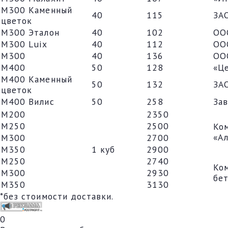
М300 Каменный
40
115
ЗА
цветок
М300 Эталон
40
102
ОО
М300 Luix
40
112
ОО
М300
40
136
ОО
М400
50
128
«Ц
М400 Каменный
50
132
ЗА
цветок
М400 Вилис
50
258
За
М200
2350
М250
2500
Ко
«А
М300
2700
М350
1 куб
2900
М250
2740
Ко
М300
2930
бе
М350
3130
*без стоимости доставки.
0