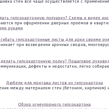
шивка стен все чаще осуществляется с применени
лать гипсокартонную полуарку? Схемы и видео ин
раются при оформлении дверных проемов в квартир
сгибать гипсокартонные листы для арки своими ру
зникает при возведении арочных сводов, многояру
сделать гипсокартонную полку? Пошаговое руково
ммуникации, дефекты и недостатки, легко собира
Дюбеля для монтажа листов из гипсокартона
ения между материалом стен (бетоном, кирпичом) 
Обзор огнеупорного гипсокартона