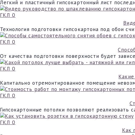
Легкий и пластичный гипсокартонный лист послед
ГКЛ
0
Виде
Технология подготовки гипсокартона под обои счи
ГКЛ
0
Спосо
От качества подготовки поверхности будет завис
ГКЛ
0
Какие
Капитально отремонтированное помещение невозмо
ГКЛ
0
С
Гипсокартонные потолки позволяют реализовать с
ГКЛ
0
Как 