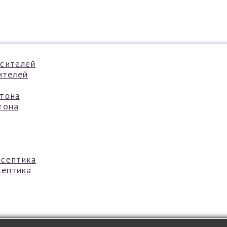
ителей
тона
септика