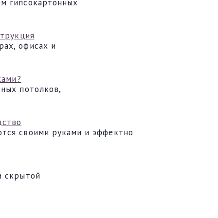
ем гипсокартонных
струкция
ах, офисах и
ками?
сных потолков,
дство
ются своими руками и эффектно
и скрытой