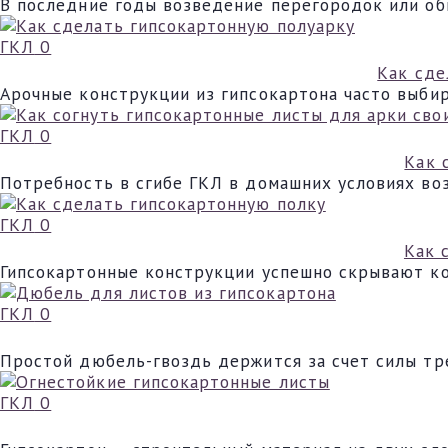
В последние годы возведение перегородок или об
ГКЛ
0
Как сде
Арочные конструкции из гипсокартона часто выби
ГКЛ
0
Как 
Потребность в сгибе ГКЛ в домашних условиях во
ГКЛ
0
Как 
Гипсокартонные конструкции успешно скрывают ко
ГКЛ
0
Простой дюбель-гвоздь держится за счет силы тр
ГКЛ
0