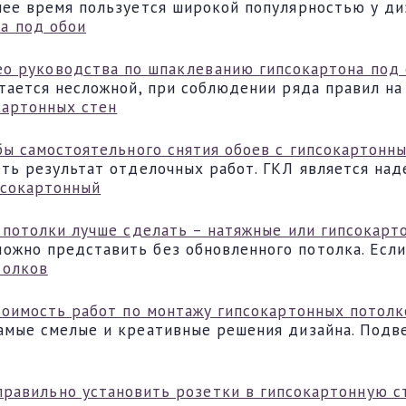
нее время пользуется широкой популярностью у ди
о руководства по шпаклеванию гипсокартона под
тается несложной, при соблюдении ряда правил на
бы самостоятельного снятия обоев с гипсокартонны
еть результат отделочных работ. ГКЛ является на
 потолки лучше сделать – натяжные или гипсокарт
жно представить без обновленного потолка. Если 
тоимость работ по монтажу гипсокартонных потолк
амые смелые и креативные решения дизайна. Подв
правильно установить розетки в гипсокартонную с