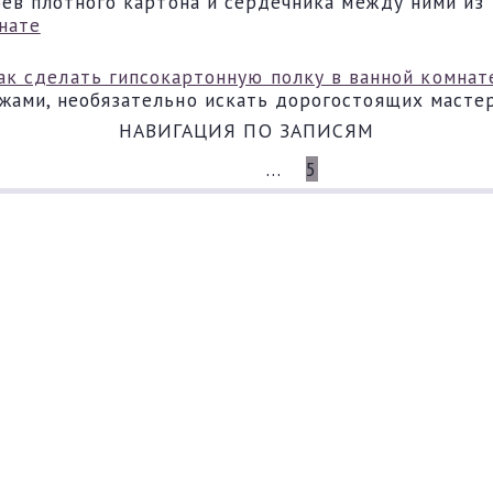
оев плотного картона и сердечника между ними из
ак сделать гипсокартонную полку в ванной комнат
ами, необязательно искать дорогостоящих мастер
НАВИГАЦИЯ ПО ЗАПИСЯМ
НАЗАД
1
…
4
5