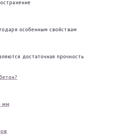
ространение
агодаря особенным свойствам
вляются достаточная прочность
бетон?
0 мм
ров