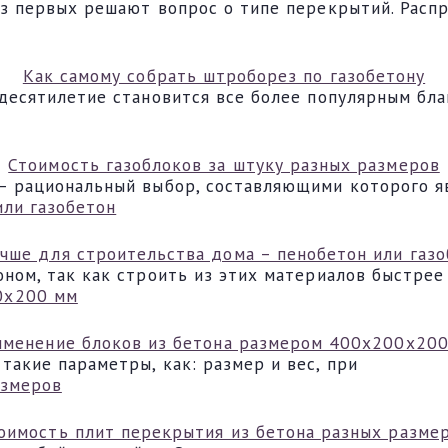
из первых решают вопрос о типе перекрытий. Расп
Как самому собрать штроборез по газобетону
 десятилетие становится все более популярным бл
Стоимость газоблоков за штуку разных размеров
– рациональный выбор, составляющими которого я
учше для строительства дома – пенобетон или газо
ном, так как строить из этих материалов быстрее
менение блоков из бетона размером 400х200х20
акие параметры, как: размер и вес, при
оимость плит перекрытия из бетона разных разме