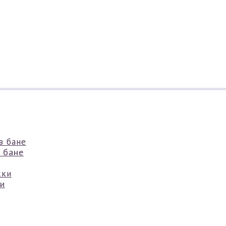
 бане
и